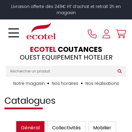
Panneau de gestion des cookies
Livraison offerte dès 249€ HT d’achat et retrait 2h en
magasin
ECOTEL
COUTANCES
OUEST EQUIPEMENT HOTELIER
Notre magasin
Nos horaires
Nos réalisations
Catalogues
Général
Collectivités
Mobilier