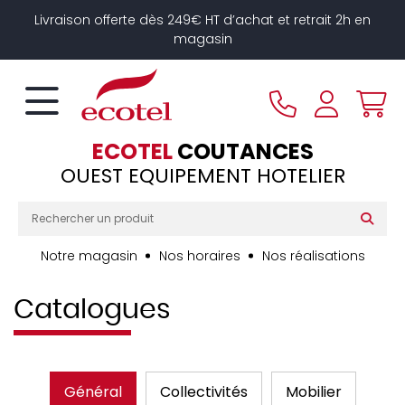
Panneau de gestion des cookies
Livraison offerte dès 249€ HT d’achat et retrait 2h en
magasin
ECOTEL
COUTANCES
OUEST EQUIPEMENT HOTELIER
Notre magasin
Nos horaires
Nos réalisations
Catalogues
Général
Collectivités
Mobilier