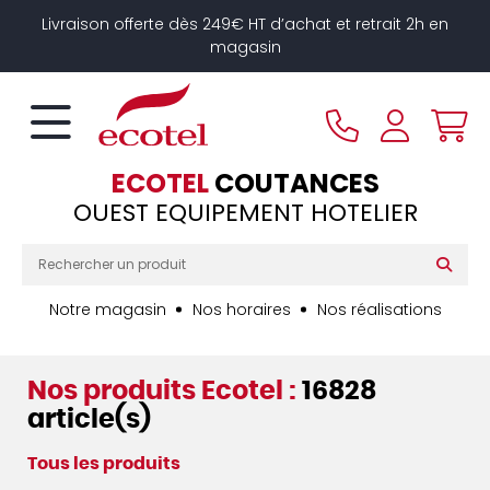
Panneau de gestion des cookies
Livraison offerte dès 249€ HT d’achat et retrait 2h en
magasin
ECOTEL
COUTANCES
OUEST EQUIPEMENT HOTELIER
Notre magasin
Nos horaires
Nos réalisations
Nos produits Ecotel :
16828
article(s)
Tous les produits