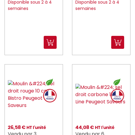
Disponible sous 2 à 4
Disponible sous 2 à 4
ICE_BAG (1)
semaines
semaines
imperia (10)
jri (7)
JVD (39)
KASUMI (18)
KENWOOD (1)
KITCHENAID (1)
KLEANING_ESSENTIALS (26)
KOLOSSAL (1)
kraft_you (2)
26,58 €
KRAMPOUZ (13)
44,08 €
HT l'unité
HT l'unité
Vendu par 3
Vendu par 6