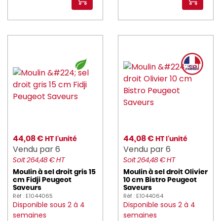
PRESSART (2)
PRO_COOKER (246)
pro_equip (21)
PRO_MUNDI (898)
PROBBAX (98)
PROOF (72)
PUJADAS (57)
44,08 €
44,08 €
HT l'unité
HT l'unité
Vendu par 6
Vendu par 6
RAK (3012)
Soit 264,48 € HT
Soit 264,48 € HT
Moulin à sel droit gris 15
Moulin à sel droit Olivier
REVOL (575)
cm Fidji Peugeot
10 cm Bistro Peugeot
Saveurs
Saveurs
ROBOT_COUPE (137)
Réf : E1044065
Réf : E1044064
Disponible sous 2 à 4
Disponible sous 2 à 4
ROBUR (467)
semaines
semaines