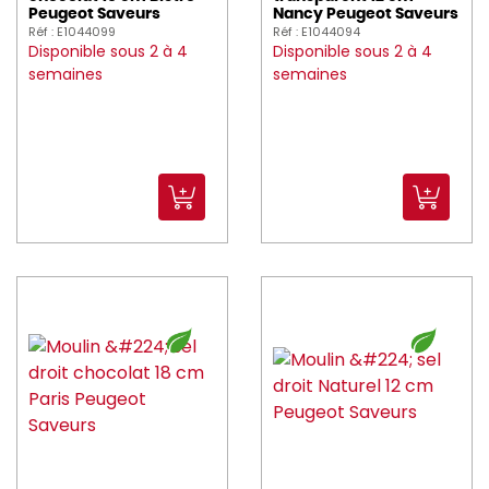
Peugeot Saveurs
Nancy Peugeot Saveurs
BORMIOLI_ROCCO (157)
Réf : E1044099
Réf : E1044094
Disponible sous 2 à 4
Disponible sous 2 à 4
brc (11)
semaines
semaines
CADDIE_HOTEL (6)
CAMBRO (260)
CANDOLA (15)
caray (3)
CARTY (6)
CGMP (15)
CHAUD_DEVANT (112)
CHEF_SOMMELIER (151)
choyer (6)