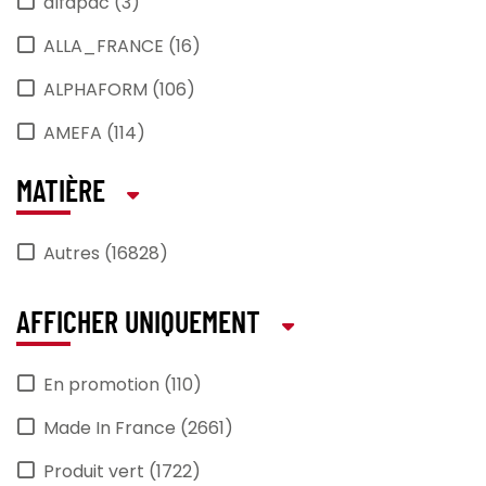
alfapac (3)
ALLA_FRANCE (16)
ALPHAFORM (106)
AMEFA (114)
ANIMO (22)
MATIÈRE
ANTIKAL (1)
Autres (16828)
APS (430)
araven (2)
AFFICHER UNIQUEMENT
Arcoroc (464)
En promotion (110)
ARCOS (32)
Made In France (2661)
ARIEL (1)
Produit vert (1722)
ARTMENU (2)