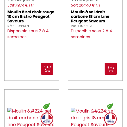
kuantom (2)
Soit 79,74 € HT
Soit 264,48 € HT
Moulin à sel droit rouge
Moulin à sel droit
L_TELLIER (66)
10 cm Bistro Peugeot
carbone 18 cm Line
Saveurs
Peugeot Saveurs
Réf : E1044071
Réf : E1044070
LA_ROCHERE (54)
Disponible sous 2 à 4
Disponible sous 2 à 4
semaines
semaines
LACOR (133)
LE_VRAI (5)
LELU (8)
lemarquier (8)
lesnouvellespailles (4)
LIBBEY (1)
LUIGI_BORMIOLI (91)
Luminarc (102)