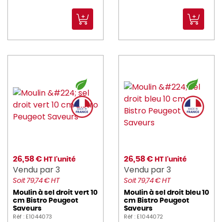
foh (57)
GASTRONUM (5)
GILAC (136)
gimetal (23)
GOBEL (69)
HAIKU (6)
HAMILTON_BEACH (3)
HASSON (127)
26,58 €
26,58 €
HT l'unité
HT l'unité
Vendu par 3
Vendu par 3
hendi (18)
Soit 79,74 € HT
Soit 79,74 € HT
Moulin à sel droit vert 10
Moulin à sel droit bleu 10
heva (4)
cm Bistro Peugeot
cm Bistro Peugeot
Saveurs
Saveurs
HUHTAMAKI (16)
Réf : E1044073
Réf : E1044072