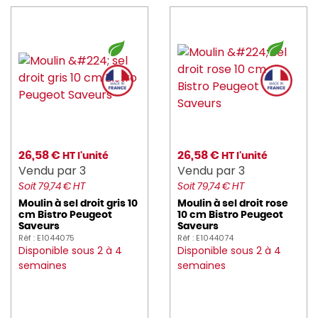
earthessentials (49)
eclatdefrance (2)
electrolux (1)
enova (5)
essentialcollection (150)
ETERNUM (213)
26,58 €
26,58 €
HT l'unité
HT l'unité
Vendu par 3
Vendu par 3
EXEOL (18)
Soit 79,74 € HT
Soit 79,74 € HT
FAIRY (4)
Moulin à sel droit gris 10
Moulin à sel droit rose
cm Bistro Peugeot
10 cm Bistro Peugeot
fimm (4)
Saveurs
Saveurs
Réf : E1044075
Réf : E1044074
Disponible sous 2 à 4
Disponible sous 2 à 4
FINZY (2)
semaines
semaines
FISCHER (17)
FLEXMOB (487)