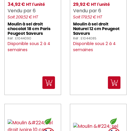
34,92 €
churchill (905)
29,92 €
HT l'unité
HT l'unité
Vendu par 6
Vendu par 6
CIF (7)
Soit 209,52 € HT
Soit 179,52 € HT
Moulin à sel droit
Moulin à sel droit
COGIR (33)
chocolat 18 cm Paris
Naturel 12 cm Peugeot
Peugeot Saveurs
Saveurs
Réf : E1044090
Réf : E1044085
Couzon (50)
Disponible sous 2 à 4
Disponible sous 2 à 4
semaines
semaines
Cristal_d_Arques (4)
CRUSHGRIND (3)
DADAUX (2)
DALEBROOK (15)
DE_BUYER (141)
DEGLON (131)
DEGRENNE (200)