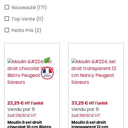
Nouveauté (171)
astera (4)
Top Vente (11)
AU_NAIN (7)
Petits Prix (2)
AVERY (9)
barbecook (12)
BARTSCHER (41)
befor (1)
BEQUET (9)
BERARD (4)
BLANCO (1)
23,25 €
33,25 €
HT l'unité
HT l'unité
Vendu par 6
Vendu par 6
blendtec (3)
Soit 139,50 € HT
Soit 199,50 € HT
Moulin à sel droit
Moulin à sel droit
BONNET (24)
chocolat 10 cm Bistro
transparent 12 cm