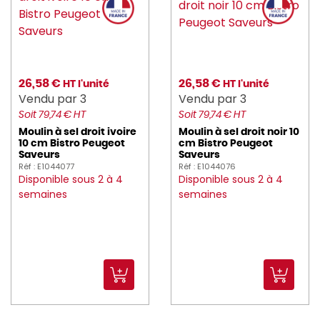
delaroca (10)
DELCOUPE (8)
DELONGHI_KENWOO (1)
26,58 €
26,58 €
HT l'unité
HT l'unité
DELTA (7)
Vendu par 3
Vendu par 3
Soit 79,74 € HT
Soit 79,74 € HT
deren (1)
Moulin à sel droit ivoire
Moulin à sel droit noir 10
10 cm Bistro Peugeot
cm Bistro Peugeot
DITO_SAMA (18)
Saveurs
Saveurs
Réf : E1044077
Réf : E1044076
DOMESTOS (1)
Disponible sous 2 à 4
Disponible sous 2 à 4
semaines
semaines
Dudson_1800 (567)
DUNI (173)
DURALEX (39)
DYNAMIC (28)