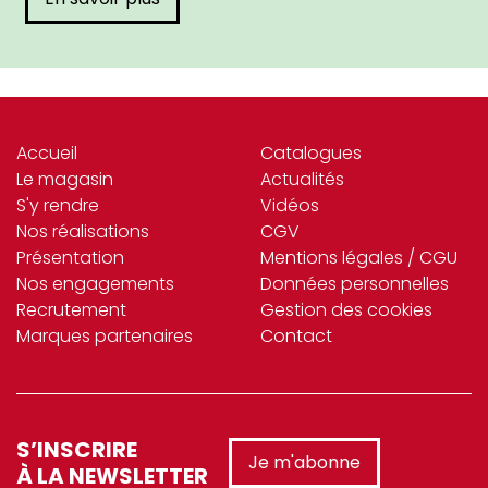
softclean (3)
SOLIA (22)
SONOLYS (95)
SPAAS (26)
Accueil
Catalogues
Le magasin
Actualités
SPONTEX (3)
S'y rendre
Vidéos
Nos réalisations
CGV
st_ckel (2)
Présentation
Mentions légales / CGU
STAUB (40)
Nos engagements
Données personnelles
Recrutement
Gestion des cookies
stil (6)
Marques partenaires
Contact
SUN (3)
TABLECRAFT (42)
S’INSCRIRE
TARRERIAS_BONJEAN (15)
Je m'abonne
À LA NEWSLETTER