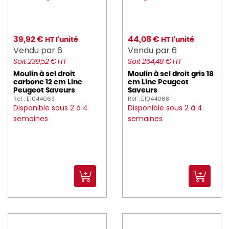
MAPA (9)
MASTRAD (2)
39,92 €
44,08 €
HT l'unité
HT l'unité
MAUVIEL (60)
Vendu par 6
Vendu par 6
Soit 239,52 € HT
Soit 264,48 € HT
MEALPLAK (32)
Moulin à sel droit
Moulin à sel droit gris 18
carbone 12 cm Line
cm Line Peugeot
Medard_de_Noblat (89)
Peugeot Saveurs
Saveurs
Réf : E1044069
Réf : E1044068
melform (10)
Disponible sous 2 à 4
Disponible sous 2 à 4
semaines
semaines
MICROPLANE (3)
MOLINEL (418)
montandor (2)
moom (7)
MR_PROPRE (3)