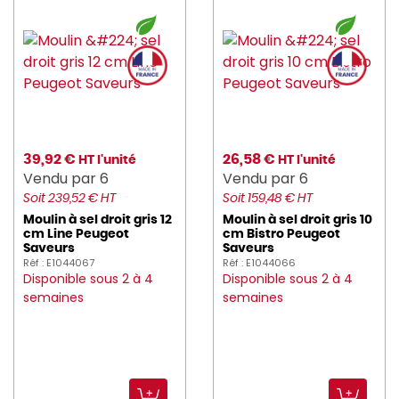
NORDWAYS (409)
NUMATIC (6)
overone (4)
PANIBOIS (8)
PARANOCTA (8)
39,92 €
26,58 €
HT l'unité
HT l'unité
Vendu par 6
Vendu par 6
peugeot_saveurs (239)
Soit 239,52 € HT
Soit 159,48 € HT
PILLIVUYT (44)
Moulin à sel droit gris 12
Moulin à sel droit gris 10
cm Line Peugeot
cm Bistro Peugeot
PINTINOX (66)
Saveurs
Saveurs
Réf : E1044067
Réf : E1044066
Disponible sous 2 à 4
Disponible sous 2 à 4
PIO_TAVOLA (9)
semaines
semaines
PLASTOREX (66)
PLATEMATE (2)
PLATEX (239)